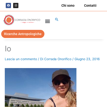
Vai
F
I
Chi sono
Contatti
a
n
al
c
s
e
t
contenuto
b
a
o
g
Cerca
o
r
k
a
m
Ricerche Antropologiche
Io
Lascia un commento
/ Di
Corrada Onorifico
/
Giugno 23, 2016