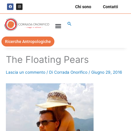
Vai
F
I
Chi sono
Contatti
a
n
al
c
s
e
t
contenuto
b
a
o
g
Cerca
o
r
k
a
m
Ricerche Antropologiche
The Floating Pears
Lascia un commento
/ Di
Corrada Onorifico
/
Giugno 29, 2016