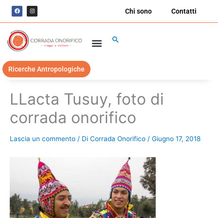
Vai
F
I
Chi sono
Contatti
a
n
al
c
s
e
t
contenuto
b
a
o
g
Cerca
o
r
k
a
m
Ricerche Antropologiche
LLacta Tusuy, foto di
corrada onorifico
Lascia un commento
/ Di
Corrada Onorifico
/
Giugno 17, 2018