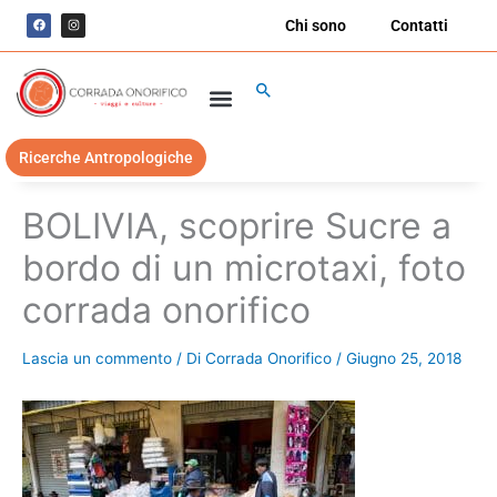
Vai
F
I
Chi sono
Contatti
a
n
al
c
s
e
t
contenuto
b
a
o
g
Cerca
o
r
k
a
m
Ricerche Antropologiche
BOLIVIA, scoprire Sucre a
bordo di un microtaxi, foto
corrada onorifico
Lascia un commento
/ Di
Corrada Onorifico
/
Giugno 25, 2018