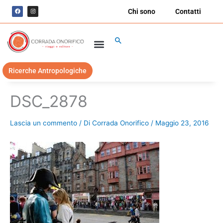
Vai
F
I
Chi sono
Contatti
a
n
al
c
s
e
t
contenuto
b
a
o
g
Cerca
o
r
k
a
m
Ricerche Antropologiche
DSC_2878
Lascia un commento
/ Di
Corrada Onorifico
/
Maggio 23, 2016