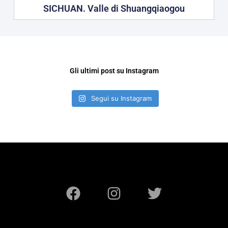
SICHUAN. Valle di Shuangqiaogou
Gli ultimi post su Instagram
Segui su Instagram
F
I
T
a
n
w
c
s
i