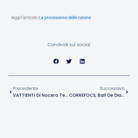
leggi l’articolo
La processione delle catene
Condividi sui social:
Precedente
Succe
Precedente
Successivo
VATTIENTI Di Nocera Terinese
CORREFOCS, Ball De Diables A Tarragona