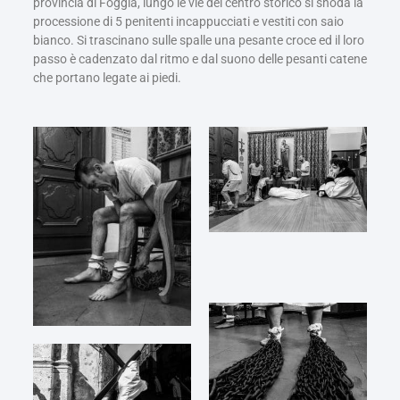
provincia di Foggia, lungo le vie del centro storico si snoda la
processione di 5 penitenti incappucciati e vestiti con saio
bianco. Si trascinano sulle spalle una pesante croce ed il loro
passo è cadenzato dal ritmo e dal suono delle pesanti catene
che portano legate ai piedi.