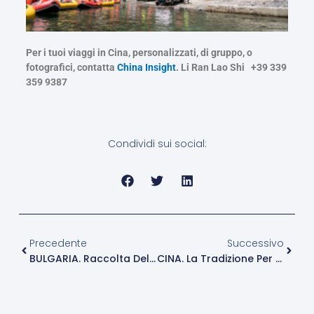
Per i tuoi viaggi in Cina, personalizzati, di gruppo, o
fotografici, contatta
China Insight
. Li Ran Lao Shi +39 339
359 9387
Condividi sui social:
Precedente
Succe
Precedente
Successivo
BULGARIA. Raccolta Della Rosa Damascena
CINA. La Tradizione Per Affermare Una Moderna Femminilità