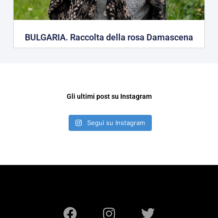
BULGARIA. Raccolta della rosa Damascena
Gli ultimi post su Instagram
Segui su Instagram
F
I
T