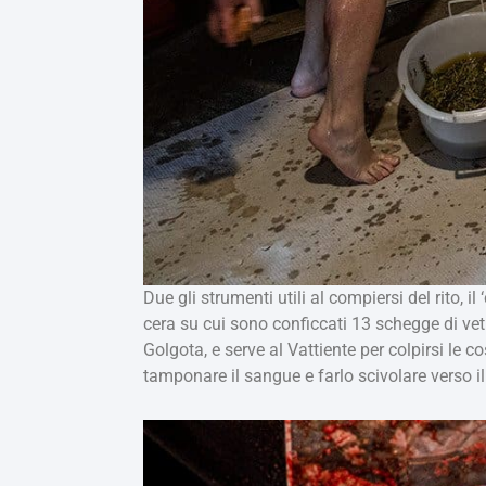
Due gli strumenti utili al compiersi del rito, 
cera su cui sono conficcati 13 schegge di vetro
Golgota, e serve al Vattiente per colpirsi le c
tamponare il sangue e farlo scivolare verso il