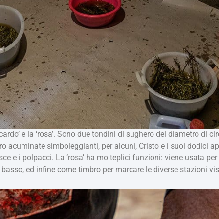
il ‘cardo’ e la ‘rosa’. Sono due tondini di sughero del diametro di 
 acuminate simboleggianti, per alcuni, Cristo e i suoi dodici aposto
osce e i polpacci. La ‘rosa’ ha molteplici funzioni: viene usata pe
 basso, ed infine come timbro per marcare le diverse stazioni vis