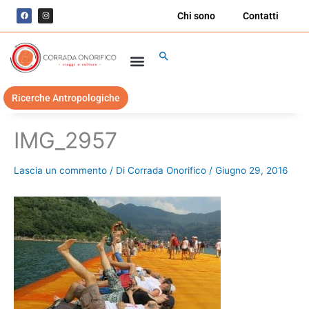
Vai
F
I
Chi sono
Contatti
a
n
al
c
s
e
t
contenuto
b
a
o
g
Cerca
o
r
k
a
m
Ricerche Antropologiche
IMG_2957
Lascia un commento
/ Di
Corrada Onorifico
/
Giugno 29, 2016