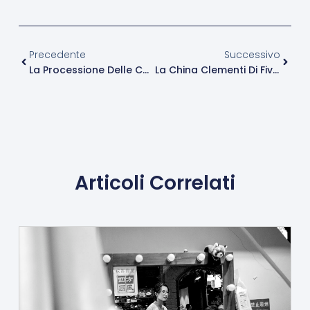
Precedente
Succe
Precedente
Successivo
La Processione Delle Catene
La China Clementi Di Fivizzano
Articoli Correlati